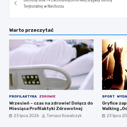
wpisu
Terytorialnej w Niechorzu
Warto przeczytać
PROFILAKTYKA
ZDROWIE
SPORT
WYDA
Wrzesień – czas na zdrowie! Dołącz do
Gryfice zap
Miesiąca Profilaktyki Zdrowotnej
Walking „Od
sierpnia!
23 lipca 2026
Tomasz Kowalczyk
23 lipca 2