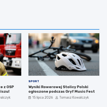
SPORT
e z OSP
Wyniki Rowerowej Stolicy Polski
iszu!
ogłoszone podczas Gryf Music Fest
alczyk
15 lipca 2026
Tomasz Kowalczyk