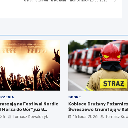
RZENIA
SPORT
raszają na Festiwal Nordic
Kobiece Drużyny Pożarnicz
 Morza do Gór” już 8
Świeszewo triumfują w Kal
026
Tomasz Kowalczyk
16 lipca 2026
Tomasz Kow