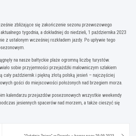
ocześnie zbliżające się zakończenie sezonu przewozowego
ktualnego tygodnia, a dokładniej do niedzieli, 1 października 2023
nie z ustalonym wcześniej rozkładem jazdy. Po upływie tego
 posezonowym.
ągnęły na nasze bałtyckie plaże ogromną liczbę turystów.
wiało sobie przyjemności przejażdżki malowniczym szlakiem
ały październik i piękną złotą polską jesień – najczęściej
dowych gości do miejscowości położonych nad brzegiem morza.
woim kalendarzu przejazdów posezonowych wszystkie weekendy
 podczas jesiennych spacerów nad morzem, a także cieszyć się
"Ostatnie Żniwa" w Rewalu – horror nocy 29.09.2023