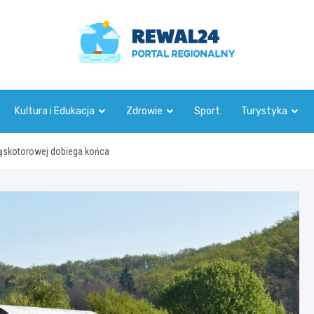
rewal24.pl
Kultura i Edukacja
Zdrowie
Sport
Turystyka
ąskotorowej dobiega końca