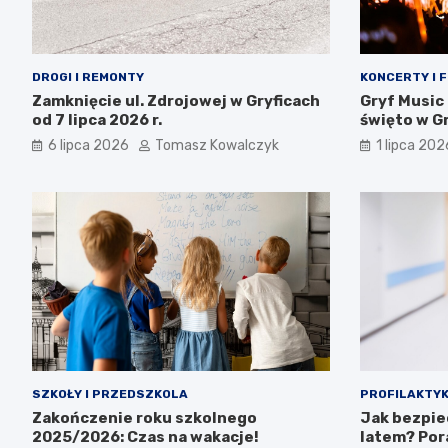
DROGI I REMONTY
KONCERTY I 
Zamknięcie ul. Zdrojowej w Gryficach
Gryf Music
od 7 lipca 2026 r.
święto w Gr
całej rodzi
6 lipca 2026
Tomasz Kowalczyk
1 lipca 202
SZKOŁY I PRZEDSZKOLA
PROFILAKTYK
Zakończenie roku szkolnego
Jak bezpie
2025/2026: Czas na wakacje!
latem? Por