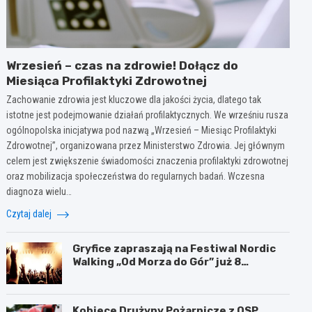
Wrzesień – czas na zdrowie! Dołącz do
Miesiąca Profilaktyki Zdrowotnej
Zachowanie zdrowia jest kluczowe dla jakości życia, dlatego tak
istotne jest podejmowanie działań profilaktycznych. We wrześniu rusza
ogólnopolska inicjatywa pod nazwą „Wrzesień – Miesiąc Profilaktyki
Zdrowotnej”, organizowana przez Ministerstwo Zdrowia. Jej głównym
celem jest zwiększenie świadomości znaczenia profilaktyki zdrowotnej
oraz mobilizacja społeczeństwa do regularnych badań. Wczesna
diagnoza wielu…
Czytaj dalej
Gryfice zapraszają na Festiwal Nordic
Walking „Od Morza do Gór” już 8
sierpnia!
Kobiece Drużyny Pożarnicze z OSP