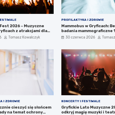
FESTIWALE
PROFILAKTYKA I ZDROWIE
 Fest 2026 – Muzyczne
Mammobus w Gryficach: B
yficach z atrakcjami dla
badania mammograficzne 13
ny!
6
Tomasz Kowalczyk
30 czerwca 2026
Tomasz
A I ZDROWIE
KONCERTY I FESTIWALE
cznie cieszyć się słońcem
Gryfickie Lato Muzyczne 2
ady na temat ochrony
odkryj magię muzyki i teat