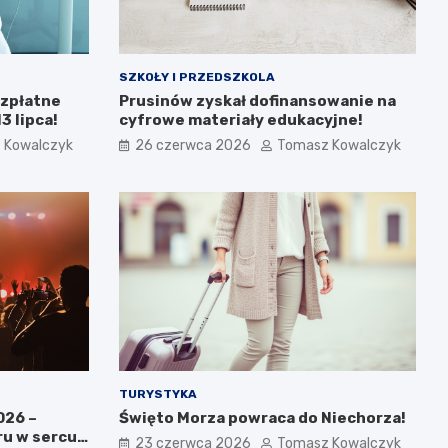
SZKOŁY I PRZEDSZKOLA
ezpłatne
Prusinów zyskał dofinansowanie na
 lipca!
cyfrowe materiały edukacyjne!
 Kowalczyk
26 czerwca 2026
Tomasz Kowalczyk
TURYSTYKA
026 –
Święto Morza powraca do Niechorza!
ru w sercu
23 czerwca 2026
Tomasz Kowalczyk