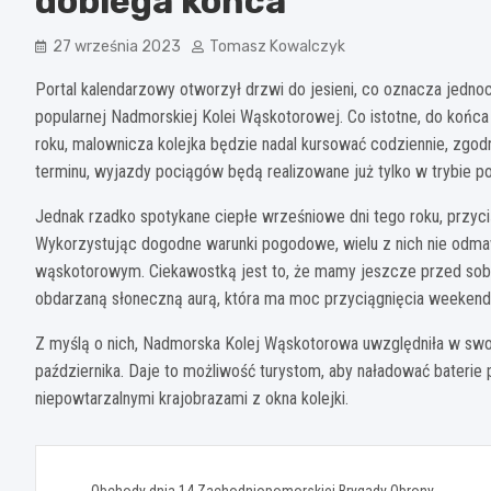
dobiega końca
27 września 2023
Tomasz Kowalczyk
Portal kalendarzowy otworzył drzwi do jesieni, co oznacza jedn
popularnej Nadmorskiej Kolei Wąskotorowej. Co istotne, do końca a
roku, malownicza kolejka będzie nadal kursować codziennie, zgod
terminu, wyjazdy pociągów będą realizowane już tylko w trybie
Jednak rzadko spotykane ciepłe wrześniowe dni tego roku, przyci
Wykorzystując dogodne warunki pogodowe, wielu z nich nie odma
wąskotorowym. Ciekawostką jest to, że mamy jeszcze przed sobą c
obdarzaną słoneczną aurą, która ma moc przyciągnięcia weeken
Z myślą o nich, Nadmorska Kolej Wąskotorowa uwzględniła w s
października. Daje to możliwość turystom, aby naładować baterie
niepowtarzalnymi krajobrazami z okna kolejki.
Nawigacja
Obchody dnia 14 Zachodniopomorskiej Brygady Obrony