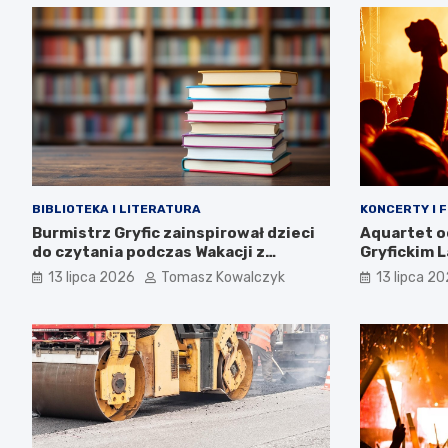
BIBLIOTEKA I LITERATURA
KONCERTY I 
Burmistrz Gryfic zainspirował dzieci
Aquartet o
do czytania podczas Wakacji z
Gryfickim 
Biblioteką
13 lipca 2026
Tomasz Kowalczyk
13 lipca 2