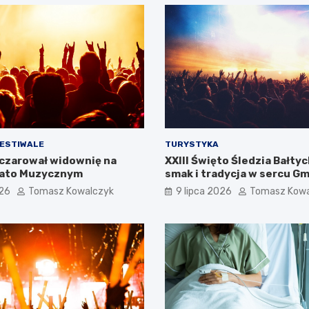
FESTIWALE
TURYSTYKA
czarował widownię na
XXIII Święto Śledzia Bałtyc
Lato Muzycznym
smak i tradycja w sercu G
026
Tomasz Kowalczyk
9 lipca 2026
Tomasz Kowa