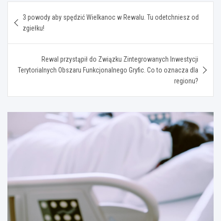
Nawigacja
3 powody aby spędzić Wielkanoc w Rewalu. Tu odetchniesz od
wpisu
zgiełku!
Rewal przystąpił do Związku Zintegrowanych Inwestycji
Terytorialnych Obszaru Funkcjonalnego Gryfic. Co to oznacza dla
regionu?