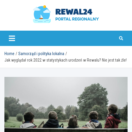
Skip
to
content
rewal24.pl
Home
Samorząd i polityka lokalna
Jak wyglądał rok 2022 w statystykach urodzeń w Rewalu? Nie jest tak źle!