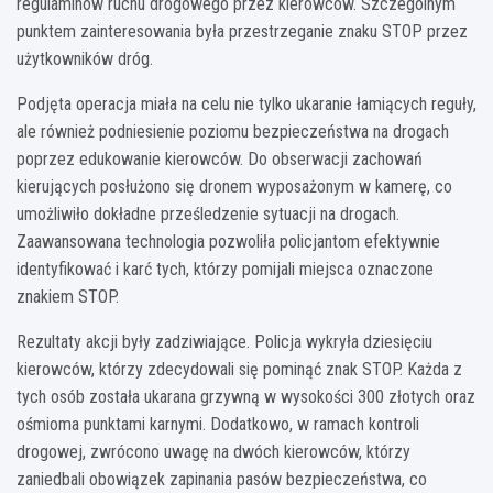
regulaminów ruchu drogowego przez kierowców. Szczególnym
punktem zainteresowania była przestrzeganie znaku STOP przez
użytkowników dróg.
Podjęta operacja miała na celu nie tylko ukaranie łamiących reguły,
ale również podniesienie poziomu bezpieczeństwa na drogach
poprzez edukowanie kierowców. Do obserwacji zachowań
kierujących posłużono się dronem wyposażonym w kamerę, co
umożliwiło dokładne prześledzenie sytuacji na drogach.
Zaawansowana technologia pozwoliła policjantom efektywnie
identyfikować i karć tych, którzy pomijali miejsca oznaczone
znakiem STOP.
Rezultaty akcji były zadziwiające. Policja wykryła dziesięciu
kierowców, którzy zdecydowali się pominąć znak STOP. Każda z
tych osób została ukarana grzywną w wysokości 300 złotych oraz
ośmioma punktami karnymi. Dodatkowo, w ramach kontroli
drogowej, zwrócono uwagę na dwóch kierowców, którzy
zaniedbali obowiązek zapinania pasów bezpieczeństwa, co