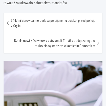
również skutkowało nałożeniem mandatów.
Nawigacja
54-letni kierowca mercedesa po pijanemu uciekał przed policją
wpisu
z Gryfic
Dzielnicowi z Dziwnowa zatrzymali 41-latka podejrzanego o
rozbójniczą kradzież w Kamieniu Pomorskim