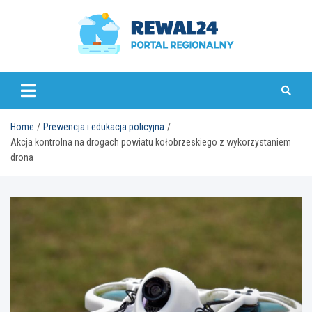
Skip
to
content
rewal24.pl
Home
Prewencja i edukacja policyjna
Akcja kontrolna na drogach powiatu kołobrzeskiego z wykorzystaniem
drona