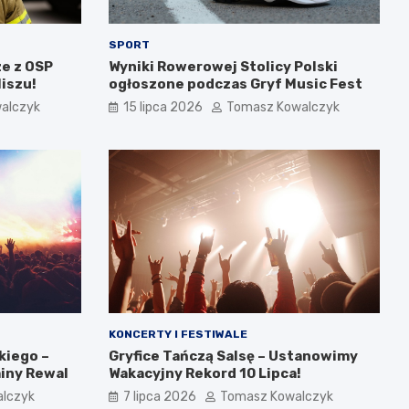
SPORT
e z OSP
Wyniki Rowerowej Stolicy Polski
iszu!
ogłoszone podczas Gryf Music Fest
alczyk
15 lipca 2026
Tomasz Kowalczyk
KONCERTY I FESTIWALE
kiego –
Gryfice Tańczą Salsę – Ustanowimy
miny Rewal
Wakacyjny Rekord 10 Lipca!
lczyk
7 lipca 2026
Tomasz Kowalczyk