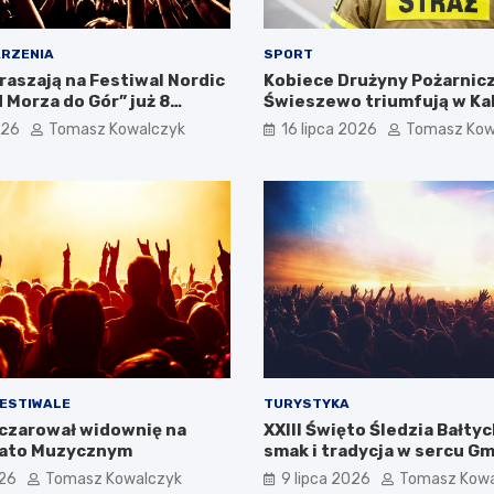
RZENIA
SPORT
raszają na Festiwal Nordic
Kobiece Drużyny Pożarnicz
 Morza do Gór” już 8
Świeszewo triumfują w Kal
026
Tomasz Kowalczyk
16 lipca 2026
Tomasz Kow
FESTIWALE
TURYSTYKA
czarował widownię na
XXIII Święto Śledzia Bałtyc
Lato Muzycznym
smak i tradycja w sercu G
026
Tomasz Kowalczyk
9 lipca 2026
Tomasz Kowa