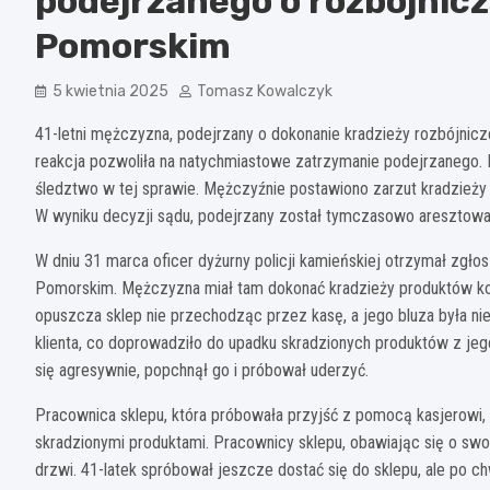
podejrzanego o rozbójnicz
Pomorskim
5 kwietnia 2025
Tomasz Kowalczyk
41-letni mężczyzna, podejrzany o dokonanie kradzieży rozbójnicz
reakcja pozwoliła na natychmiastowe zatrzymanie podejrzanego
śledztwo w tej sprawie. Mężczyźnie postawiono zarzut kradzieży 
W wyniku decyzji sądu, podejrzany został tymczasowo aresztowan
W dniu 31 marca oficer dyżurny policji kamieńskiej otrzymał zg
Pomorskim. Mężczyzna miał tam dokonać kradzieży produktów kos
opuszcza sklep nie przechodząc przez kasę, a jego bluza była ni
klienta, co doprowadziło do upadku skradzionych produktów z je
się agresywnie, popchnął go i próbował uderzyć.
Pracownica sklepu, która próbowała przyjść z pomocą kasjerowi, 
skradzionymi produktami. Pracownicy sklepu, obawiając się o swo
drzwi. 41-latek spróbował jeszcze dostać się do sklepu, ale po ch