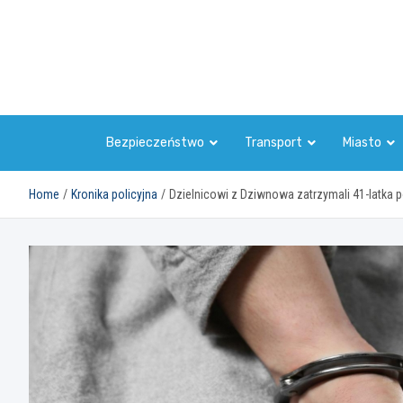
Skip
to
content
Bezpieczeństwo
Transport
Miasto
Home
Kronika policyjna
Dzielnicowi z Dziwnowa zatrzymali 41-latka