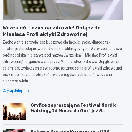
Wrzesień – czas na zdrowie! Dołącz do
Miesiąca Profilaktyki Zdrowotnej
Zachowanie zdrowia jest kluczowe dla jakości życia, dlatego tak
istotne jest podejmowanie działań profilaktycznych. We wrześniu rusza
ogólnopolska inicjatywa pod nazwą „Wrzesień – Miesiąc Profilaktyki
Zdrowotnej”, organizowana przez Ministerstwo Zdrowia. Jej głównym
celem jest zwiększenie świadomości znaczenia profilaktyki zdrowotnej
oraz mobilizacja społeczeństwa do regularnych badań. Wczesna
diagnoza wielu…
Czytaj dalej
Gryfice zapraszają na Festiwal Nordic
Walking „Od Morza do Gór” już 8
sierpnia!
Kobiece Drużyny Pożarnicze z OSP