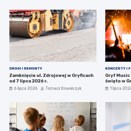
DROGI I REMONTY
KONCERTY I 
Zamknięcie ul. Zdrojowej w Gryficach
Gryf Music
od 7 lipca 2026 r.
święto w Gr
całej rodzi
6 lipca 2026
Tomasz Kowalczyk
1 lipca 202