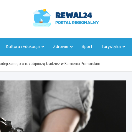
rewal24.pl
Kultura i Edukacja
Zdrowie
Sport
Turystyka
 podejrzanego o rozbójniczą kradzież w Kamieniu Pomorskim