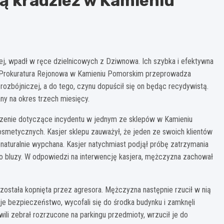
ą kradzież w Kamieniu
ej, wpadł w ręce dzielnicowych z Dziwnowa. Ich szybka i efektywna
. Prokuratura Rejonowa w Kamieniu Pomorskim przeprowadza
rozbójniczej, a do tego, czynu dopuścił się on będąc recydywistą.
y na okres trzech miesięcy.
łoszenie dotyczące incydentu w jednym ze sklepów w Kamieniu
metycznych. Kasjer sklepu zauważył, że jeden ze swoich klientów
enaturalnie wypchana. Kasjer natychmiast podjął próbę zatrzymania
go bluzy. W odpowiedzi na interwencję kasjera, mężczyzna zachował
została kopnięta przez agresora. Mężczyzna następnie rzucił w nią
je bezpieczeństwo, wycofali się do środka budynku i zamknęli
wili zebrał rozrzucone na parkingu przedmioty, wrzucił je do