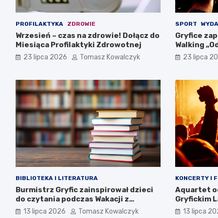
PROFILAKTYKA
ZDROWIE
SPORT
WYDA
Wrzesień – czas na zdrowie! Dołącz do
Gryfice zap
Miesiąca Profilaktyki Zdrowotnej
Walking „Od
sierpnia!
23 lipca 2026
Tomasz Kowalczyk
23 lipca 2
BIBLIOTEKA I LITERATURA
KONCERTY I 
Burmistrz Gryfic zainspirował dzieci
Aquartet o
do czytania podczas Wakacji z
Gryfickim 
Biblioteką
13 lipca 2026
Tomasz Kowalczyk
13 lipca 2