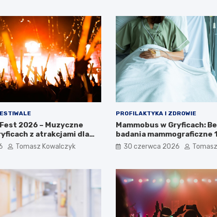
FESTIWALE
PROFILAKTYKA I ZDROWIE
 Fest 2026 – Muzyczne
Mammobus w Gryficach: B
yficach z atrakcjami dla
badania mammograficzne 13
ny!
6
Tomasz Kowalczyk
30 czerwca 2026
Tomasz