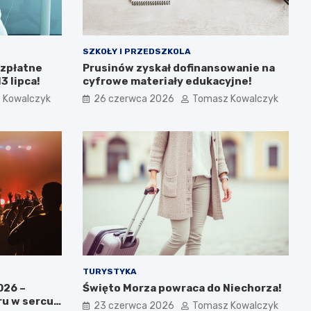
SZKOŁY I PRZEDSZKOLA
ezpłatne
Prusinów zyskał dofinansowanie na
 lipca!
cyfrowe materiały edukacyjne!
 Kowalczyk
26 czerwca 2026
Tomasz Kowalczyk
TURYSTYKA
026 –
Święto Morza powraca do Niechorza!
ru w sercu
23 czerwca 2026
Tomasz Kowalczyk