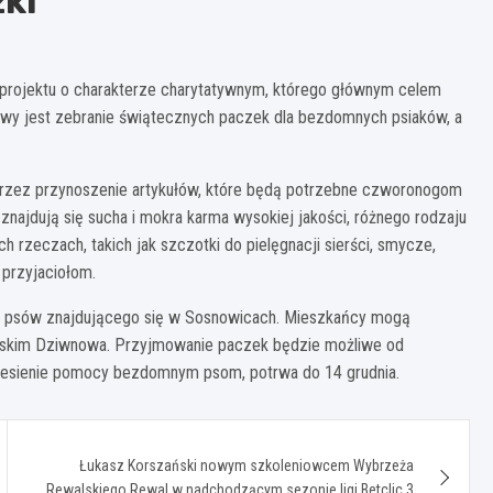
ki
projektu o charakterze charytatywnym, którego głównym celem
ywy jest zebranie świątecznych paczek dla bezdomnych psiaków, a
przez przynoszenie artykułów, które będą potrzebne czworonogom
ajdują się sucha i mokra karma wysokiej jakości, różnego rodzaju
 rzeczach, takich jak szczotki do pielęgnacji sierści, smycze,
przyjaciołom.
la psów znajdującego się w Sosnowicach. Mieszkańcy mogą
ejskim Dziwnowa. Przyjmowanie paczek będzie możliwe od
 niesienie pomocy bezdomnym psom, potrwa do 14 grudnia.
Łukasz Korszański nowym szkoleniowcem Wybrzeża
Rewalskiego Rewal w nadchodzącym sezonie ligi Betclic 3