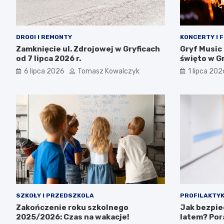
DROGI I REMONTY
KONCERTY I 
Zamknięcie ul. Zdrojowej w Gryficach
Gryf Music
od 7 lipca 2026 r.
święto w Gr
całej rodzi
6 lipca 2026
Tomasz Kowalczyk
1 lipca 202
SZKOŁY I PRZEDSZKOLA
PROFILAKTYK
Zakończenie roku szkolnego
Jak bezpie
2025/2026: Czas na wakacje!
latem? Por