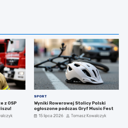
SPORT
e z OSP
Wyniki Rowerowej Stolicy Polski
iszu!
ogłoszone podczas Gryf Music Fest
alczyk
15 lipca 2026
Tomasz Kowalczyk