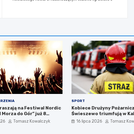
RZENIA
SPORT
raszają na Festiwal Nordic
Kobiece Drużyny Pożarnicz
 Morza do Gór” już 8
Świeszewo triumfują w Kal
026
Tomasz Kowalczyk
16 lipca 2026
Tomasz Kow