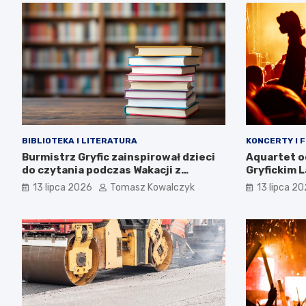
BIBLIOTEKA I LITERATURA
KONCERTY I 
Burmistrz Gryfic zainspirował dzieci
Aquartet o
do czytania podczas Wakacji z
Gryfickim 
Biblioteką
13 lipca 2026
Tomasz Kowalczyk
13 lipca 2