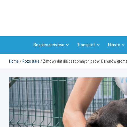
Skip
to
content
Bezpieczeństwo
Transport
Miasto
Home
Pozostałe
Zimowy dar dla bezdomnych psów: Dziwnów gromad