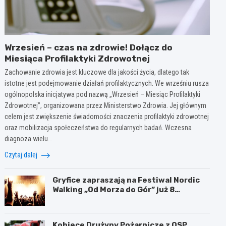
Wrzesień – czas na zdrowie! Dołącz do
Miesiąca Profilaktyki Zdrowotnej
Zachowanie zdrowia jest kluczowe dla jakości życia, dlatego tak
istotne jest podejmowanie działań profilaktycznych. We wrześniu rusza
ogólnopolska inicjatywa pod nazwą „Wrzesień – Miesiąc Profilaktyki
Zdrowotnej”, organizowana przez Ministerstwo Zdrowia. Jej głównym
celem jest zwiększenie świadomości znaczenia profilaktyki zdrowotnej
oraz mobilizacja społeczeństwa do regularnych badań. Wczesna
diagnoza wielu…
Czytaj dalej
Gryfice zapraszają na Festiwal Nordic
Walking „Od Morza do Gór” już 8
sierpnia!
Kobiece Drużyny Pożarnicze z OSP