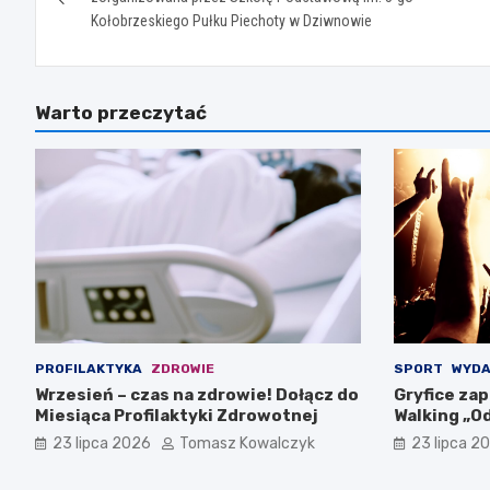
Kołobrzeskiego Pułku Piechoty w Dziwnowie
Warto przeczytać
PROFILAKTYKA
ZDROWIE
SPORT
WYDA
Wrzesień – czas na zdrowie! Dołącz do
Gryfice zap
Miesiąca Profilaktyki Zdrowotnej
Walking „Od
sierpnia!
23 lipca 2026
Tomasz Kowalczyk
23 lipca 2