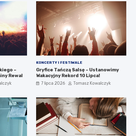
KONCERTY I FESTIWALE
kiego –
Gryfice Tańczą Salsę – Ustanowimy
miny Rewal
Wakacyjny Rekord 10 Lipca!
lczyk
7 lipca 2026
Tomasz Kowalczyk