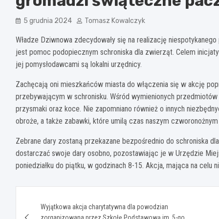
gromadzi świąteczne pacz
5 grudnia 2024
Tomasz Kowalczyk
Władze Dziwnowa zdecydowały się na realizację niespotykanego 
jest pomoc podopiecznym schroniska dla zwierząt. Celem inicjat
jej pomysłodawcami są lokalni urzędnicy.
Zachęcają oni mieszkańców miasta do włączenia się w akcję po
przebywającym w schronisku. Wśród wymienionych przedmiotów zn
przysmaki oraz koce. Nie zapomniano również o innych niezbędnych
obroże, a także zabawki, które umilą czas naszym czworonożnym 
Zebrane dary zostaną przekazane bezpośrednio do schroniska d
dostarczać swoje dary osobno, pozostawiając je w Urzędzie Mi
poniedziałku do piątku, w godzinach 8-15. Akcja, mająca na celu
Nawigacja
Wyjątkowa akcja charytatywna dla powodzian
wpisu
zorganizowana przez Szkołę Podstawową im. 5-go