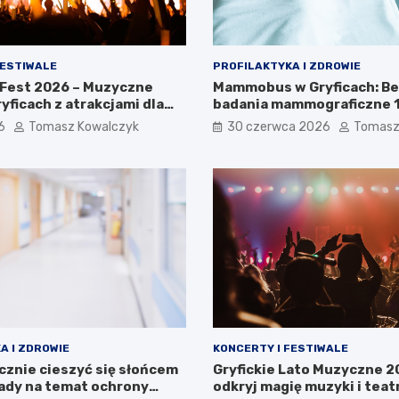
FESTIWALE
PROFILAKTYKA I ZDROWIE
 Fest 2026 – Muzyczne
Mammobus w Gryficach: B
yficach z atrakcjami dla
badania mammograficzne 13
ny!
6
Tomasz Kowalczyk
30 czerwca 2026
Tomasz
A I ZDROWIE
KONCERTY I FESTIWALE
cznie cieszyć się słońcem
Gryfickie Lato Muzyczne 2
ady na temat ochrony
odkryj magię muzyki i teat