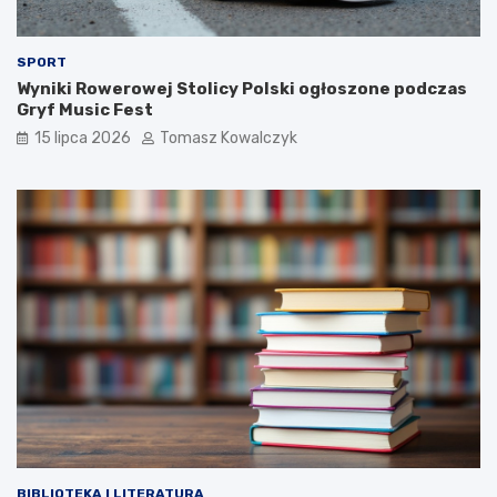
SPORT
Wyniki Rowerowej Stolicy Polski ogłoszone podczas
Gryf Music Fest
15 lipca 2026
Tomasz Kowalczyk
BIBLIOTEKA I LITERATURA