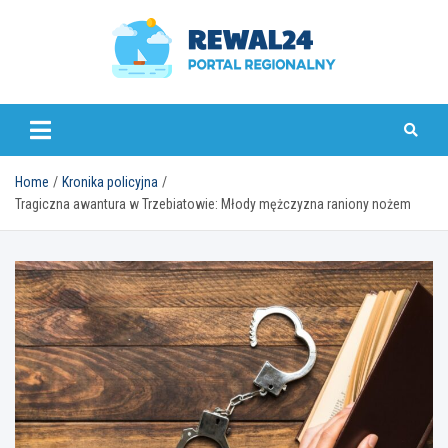
Skip
to
content
rewal24.pl
Home
Kronika policyjna
Tragiczna awantura w Trzebiatowie: Młody mężczyzna raniony nożem