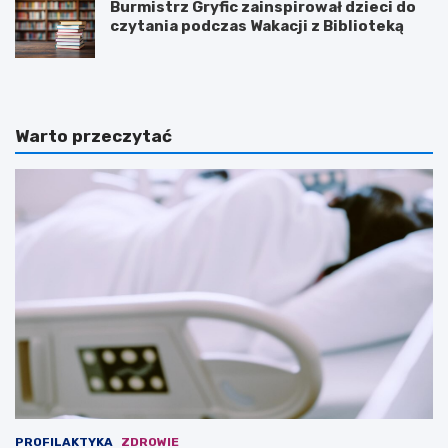
Burmistrz Gryfic zainspirował dzieci do
czytania podczas Wakacji z Biblioteką
Warto przeczytać
PROFILAKTYKA
ZDROWIE