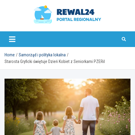
Skip
to
content
rewal24.pl
Home
Samorząd i polityka lokalna
Starosta Gryficki świętuje Dzień Kobiet z Seniorkami PZERiI