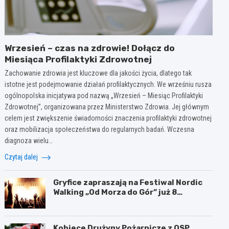
Wrzesień – czas na zdrowie! Dołącz do
Miesiąca Profilaktyki Zdrowotnej
Zachowanie zdrowia jest kluczowe dla jakości życia, dlatego tak
istotne jest podejmowanie działań profilaktycznych. We wrześniu rusza
ogólnopolska inicjatywa pod nazwą „Wrzesień – Miesiąc Profilaktyki
Zdrowotnej”, organizowana przez Ministerstwo Zdrowia. Jej głównym
celem jest zwiększenie świadomości znaczenia profilaktyki zdrowotnej
oraz mobilizacja społeczeństwa do regularnych badań. Wczesna
diagnoza wielu…
Czytaj dalej
Gryfice zapraszają na Festiwal Nordic
Walking „Od Morza do Gór” już 8
sierpnia!
Kobiece Drużyny Pożarnicze z OSP