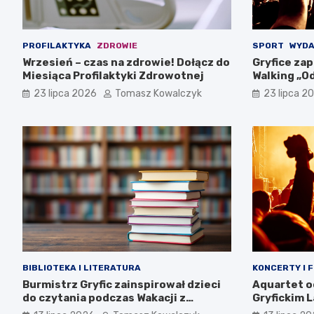
PROFILAKTYKA
ZDROWIE
SPORT
WYDA
Wrzesień – czas na zdrowie! Dołącz do
Gryfice zap
Miesiąca Profilaktyki Zdrowotnej
Walking „Od
sierpnia!
23 lipca 2026
Tomasz Kowalczyk
23 lipca 2
BIBLIOTEKA I LITERATURA
KONCERTY I 
Burmistrz Gryfic zainspirował dzieci
Aquartet o
do czytania podczas Wakacji z
Gryfickim 
Biblioteką