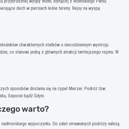
nku przybrzeżnej wyspy Wolin, słynącej z Wolińskiego Parku
ierające dech w piersiach leśne tereny. Rejsy na wyspę
łośników charakternych statków o niecodziennym wystroju.
odzie, co stanowi jedną z głównych atrakcji tamtejszego rejonu. W
szych sposobów dostania się na cypel Mierzei. Podróż tzw.
ku, Sopocie bądź Gdyni.
aczego warto?
ie nadmorskiego wypoczynku. Do zalet omawianych podróży należą