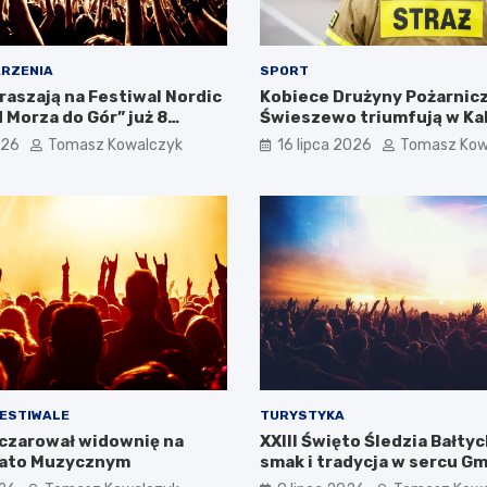
RZENIA
SPORT
raszają na Festiwal Nordic
Kobiece Drużyny Pożarnicz
 Morza do Gór” już 8
Świeszewo triumfują w Kal
026
Tomasz Kowalczyk
16 lipca 2026
Tomasz Kow
FESTIWALE
TURYSTYKA
czarował widownię na
XXIII Święto Śledzia Bałtyc
Lato Muzycznym
smak i tradycja w sercu G