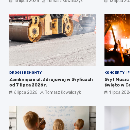
13 lipca 2026
Tomasz Kowalczyk
13 lipca 2
DROGI I REMONTY
KONCERTY I 
Zamknięcie ul. Zdrojowej w Gryficach
Gryf Music
od 7 lipca 2026 r.
święto w Gr
całej rodzi
6 lipca 2026
Tomasz Kowalczyk
1 lipca 202