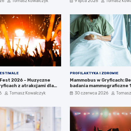
026
Tomasz Kowalczyk
9 lipca 2026
Tomasz Kowa
FESTIWALE
PROFILAKTYKA I ZDROWIE
 Fest 2026 – Muzyczne
Mammobus w Gryficach: B
yficach z atrakcjami dla
badania mammograficzne 13
ny!
6
Tomasz Kowalczyk
30 czerwca 2026
Tomasz