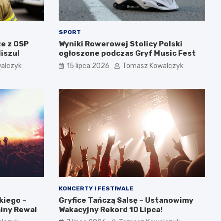
SPORT
e z OSP
Wyniki Rowerowej Stolicy Polski
iszu!
ogłoszone podczas Gryf Music Fest
alczyk
15 lipca 2026
Tomasz Kowalczyk
KONCERTY I FESTIWALE
kiego –
Gryfice Tańczą Salsę – Ustanowimy
miny Rewal
Wakacyjny Rekord 10 Lipca!