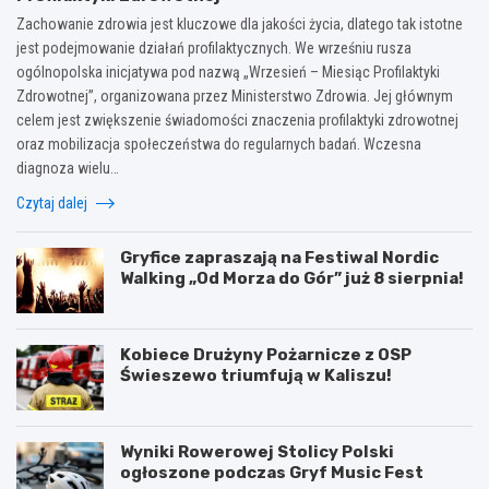
Zachowanie zdrowia jest kluczowe dla jakości życia, dlatego tak istotne
jest podejmowanie działań profilaktycznych. We wrześniu rusza
ogólnopolska inicjatywa pod nazwą „Wrzesień – Miesiąc Profilaktyki
Zdrowotnej”, organizowana przez Ministerstwo Zdrowia. Jej głównym
celem jest zwiększenie świadomości znaczenia profilaktyki zdrowotnej
oraz mobilizacja społeczeństwa do regularnych badań. Wczesna
diagnoza wielu…
Czytaj dalej
Gryfice zapraszają na Festiwal Nordic
Walking „Od Morza do Gór” już 8 sierpnia!
Kobiece Drużyny Pożarnicze z OSP
Świeszewo triumfują w Kaliszu!
Wyniki Rowerowej Stolicy Polski
ogłoszone podczas Gryf Music Fest