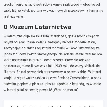
uruchomienie w razie potrzeby sygnału mgłowego – obecnie od
wielu lat, wskutek wejścia w życie nowych przepisów, ta forma nie
jest używana.
O Muzeum Latarnictwa
W latarni znajduje się muzeum latarnictwa, gdzie można między
innymi oglądać różne światłą nawigacyjne oraz modele latarń,
zaczynając od antycznej latarni morskiej w Faros, uznawanej za
jeden z cudów świata starożytnego. Na ścianie latarni, wisi tablica,
która upamiętnia latarnika Leona Wzorka, który nie odszedł
posterunku, mimo iż we wrześniu 1939 roku do wieży zbliżali się
Niemcy. Został przez nich aresztowany, a potem zabity. W latarni
znajduje się również tablica ku czci Stefana Żeromskiego, a obok
budynku, popiersie pisarza, jako że zgodnie z legendą, to właśnie
w latarni pisał on swoją powieść „Wiatr od morza”.
Nawigacja