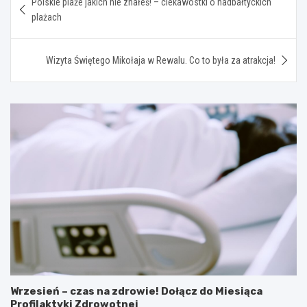
Polskie plaże jakich nie znałeś! – ciekawostki o nadbałtyckich
wpisu
plażach
Wizyta Świętego Mikołaja w Rewalu. Co to była za atrakcja!
Wrzesień – czas na zdrowie! Dołącz do Miesiąca
Profilaktyki Zdrowotnej