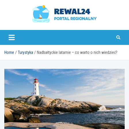
Skip
to
content
rewal24.pl
Home
Turystyka
Nadbałtyckie latarnie – co warto o nich wiedzieć?