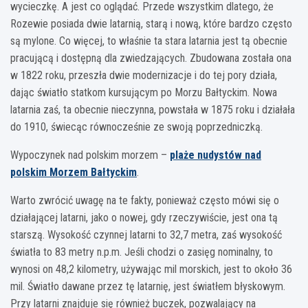
wycieczkę. A jest co oglądać. Przede wszystkim dlatego, że
Rozewie posiada dwie latarnią, starą i nową, które bardzo często
są mylone. Co więcej, to właśnie ta stara latarnia jest tą obecnie
pracującą i dostępną dla zwiedzających. Zbudowana została ona
w 1822 roku, przeszła dwie modernizacje i do tej pory działa,
dając światło statkom kursującym po Morzu Bałtyckim. Nowa
latarnia zaś, ta obecnie nieczynna, powstała w 1875 roku i działała
do 1910, świecąc równocześnie ze swoją poprzedniczką.
Wypoczynek nad polskim morzem –
plaże nudystów nad
polskim Morzem Bałtyckim
.
Warto zwrócić uwagę na te fakty, ponieważ często mówi się o
działającej latarni, jako o nowej, gdy rzeczywiście, jest ona tą
starszą. Wysokość czynnej latarni to 32,7 metra, zaś wysokość
światła to 83 metry n.p.m. Jeśli chodzi o zasięg nominalny, to
wynosi on 48,2 kilometry, używając mil morskich, jest to około 36
mil. Światło dawane przez tę latarnię, jest światłem błyskowym.
Przy latarni znajduje się również buczek, pozwalający na