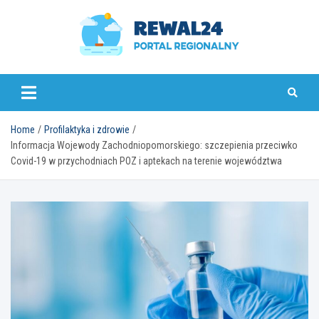
Skip
to
content
rewal24.pl
Home
Profilaktyka i zdrowie
Informacja Wojewody Zachodniopomorskiego: szczepienia przeciwko
Covid-19 w przychodniach POZ i aptekach na terenie województwa