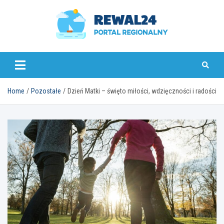
Skip
to
content
rewal24.pl
Home
Pozostałe
Dzień Matki – święto miłości, wdzięczności i radości