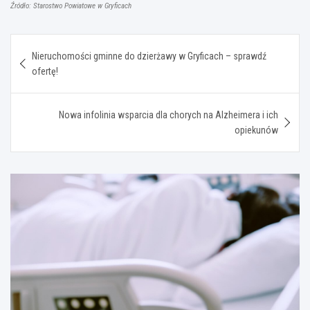
Źródło: Starostwo Powiatowe w Gryficach
Nawigacja
Nieruchomości gminne do dzierżawy w Gryficach – sprawdź
wpisu
ofertę!
Nowa infolinia wsparcia dla chorych na Alzheimera i ich
opiekunów