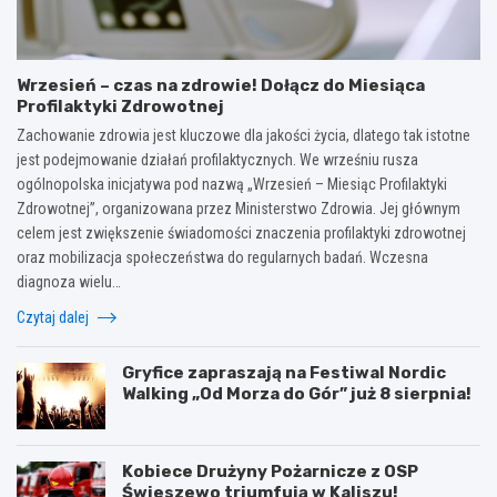
Wrzesień – czas na zdrowie! Dołącz do Miesiąca
Profilaktyki Zdrowotnej
Zachowanie zdrowia jest kluczowe dla jakości życia, dlatego tak istotne
jest podejmowanie działań profilaktycznych. We wrześniu rusza
ogólnopolska inicjatywa pod nazwą „Wrzesień – Miesiąc Profilaktyki
Zdrowotnej”, organizowana przez Ministerstwo Zdrowia. Jej głównym
celem jest zwiększenie świadomości znaczenia profilaktyki zdrowotnej
oraz mobilizacja społeczeństwa do regularnych badań. Wczesna
diagnoza wielu…
Czytaj dalej
Gryfice zapraszają na Festiwal Nordic
Walking „Od Morza do Gór” już 8 sierpnia!
Kobiece Drużyny Pożarnicze z OSP
Świeszewo triumfują w Kaliszu!