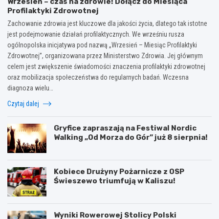
Wrzesień – czas na zdrowie! Dołącz do Miesiąca
Profilaktyki Zdrowotnej
Zachowanie zdrowia jest kluczowe dla jakości życia, dlatego tak istotne
jest podejmowanie działań profilaktycznych. We wrześniu rusza
ogólnopolska inicjatywa pod nazwą „Wrzesień – Miesiąc Profilaktyki
Zdrowotnej”, organizowana przez Ministerstwo Zdrowia. Jej głównym
celem jest zwiększenie świadomości znaczenia profilaktyki zdrowotnej
oraz mobilizacja społeczeństwa do regularnych badań. Wczesna
diagnoza wielu…
Czytaj dalej
Gryfice zapraszają na Festiwal Nordic
Walking „Od Morza do Gór” już 8 sierpnia!
Kobiece Drużyny Pożarnicze z OSP
Świeszewo triumfują w Kaliszu!
Wyniki Rowerowej Stolicy Polski