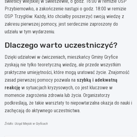
świetlicy wiejskiej w Świeszewie, o godz. 16:00 w remizie OSP
Przybiernowko, a zakończenie nastąpi o godz. 18:00 w remizie
OSP Trzygłów. Każdy, kto chciałby poszerzyć swoją wiedzę z
zakresu pierwszej pomocy, jest serdecznie zaproszony do
udziału w tym wydarzeniu.
Dlaczego warto uczestniczyć?
Dzięki udziałowi w ćwiczeniach, mieszkańcy Gminy Gryfice
zyskają nie tylko teoretyczną wiedzę, ale przede wszystkim
praktyczne umiejętności, które mogą uratować życie. Znajomość
zasad pierwszej pomocy pozwala na
szybką i adekwatną
reakcję
w sytuacjach kryzysowych, co jest kluczowe w
momencie zagrożenia zdrowia lub życia. Organizatorzy
podkreślają, że takie warsztaty to niepowtarzalna okazja do nauki i
zachęcają do aktywnego uczestnictwa.
Źródło: Urząd Miejski w Gryficach