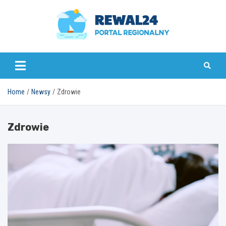
Skip
to
content
rewal24.pl
Home
Newsy
Zdrowie
Zdrowie